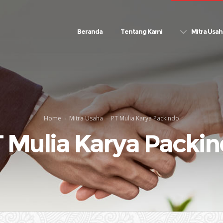
Beranda
Tentang Kami
Mitra Usah
Home
Mitra Usaha
PT Mulia Karya Packindo
 Mulia Karya Packi